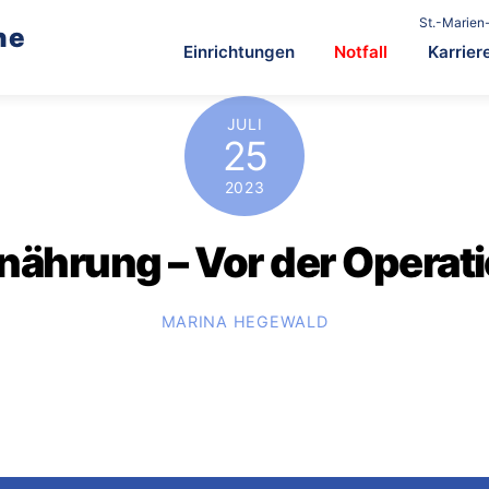
St.-Marien-
he
Einrichtungen
Notfall
Karrier
JULI
25
2023
nährung – Vor der Operat
MARINA HEGEWALD