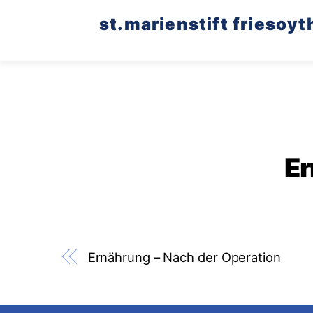
Skip
st.marienstift friesoyt
to
content
Er
Ernährung – Nach der Operation