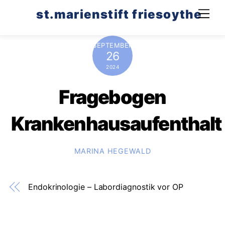
Skip
st.marienstift friesoythe
Men
to
content
SEPTEMBER
26
2024
Fragebogen
Krankenhausaufenthalt
MARINA HEGEWALD
Endokrinologie – Labordiagnostik vor OP