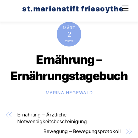
Skip
st.marienstift friesoythe
Men
to
content
MÄRZ
2
2023
Ernährung –
Ernährungstagebuch
MARINA HEGEWALD
Ernährung – Ärztliche
Notwendigkeitsbescheinigung
Bewegung – Bewegungsprotokoll