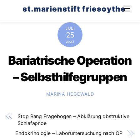
Skip
st.marienstift friesoythe
Men
to
content
JULI
25
2023
Bariatrische Operation
– Selbsthilfegruppen
MARINA HEGEWALD
Stop Bang Fragebogen – Abklärung obstruktive
Schlafapnoe
Endokrinologie – Laboruntersuchung nach OP