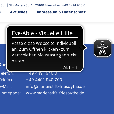
Stift | St.-Marien-Str. 1 | 26169 Friesoythe | +49 4491 940 0
e
Aktuelles
Impressum & Datenschutz
Kontakt
+49 4491 940 0
+49 4491 940 700
info@marienstift-friesoythe.de
www.marienstift-friesoythe.de