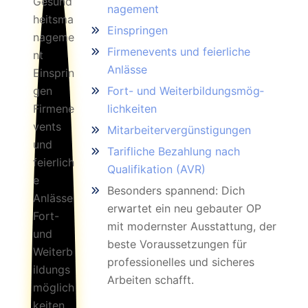
nage­ment
Einspringen
Firmenevents und feierliche
Anlässe
Fort- und Wei­ter­bild­ungs­mög­
lich­keit­en
Mit­ar­bei­ter­ver­güns­ti­gun­gen
Tarifliche Bezahlung nach
Qualifikation (AVR)
Besonders spannend: Dich
erwartet ein neu gebauter OP
mit modernster Ausstattung, der
beste Voraussetzungen für
professionelles und sicheres
Arbeiten schafft.