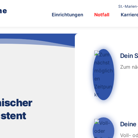
St.-Marien-
he
Einrichtungen
Notfall
Karrier
Dein S
Zum nä
ischer
stent
Deine 
Voll- od