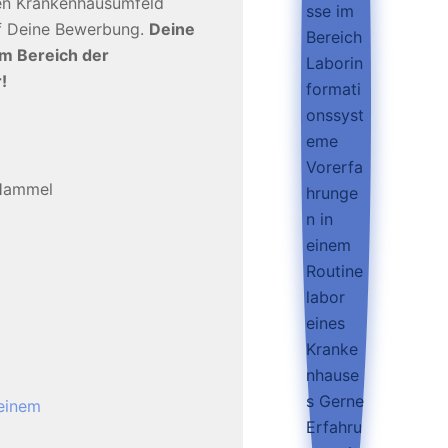
en Krankenhausumfeld
uf Deine Bewerbung.
Deine
im Bereich der
!
 Hammel
Deinem