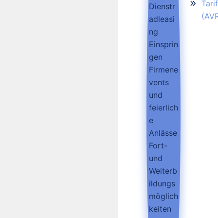
Tari
(AV