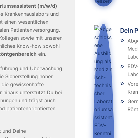
oriumsassistent (m/w/d)
res Krankenhauslabors und
st einen wesentlichen
Dein P
alen Patientenversorgung.
 Kollegen sowie mit unseren
Abge
chliches Know-how sowohl
Medi
Röntgenbereich
ein.
Labo
EDV-
hführung und Überwachung
Labo
e Sicherstellung hoher
Vore
 die gewissenhafte
Kra
 hinaus unterstützt Du bei
hungen und trägst auch
Gern
und patientenorientierten
Rönt
t und Deine