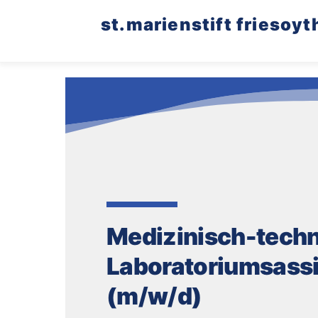
Skip
st.marienstift friesoyt
to
content
Medizinisch-techn
Laboratoriumsassi
(m/w/d)