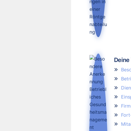
Deine 
Bes
Betr
Dien
Eins
Firm
Fort-
Mit­a