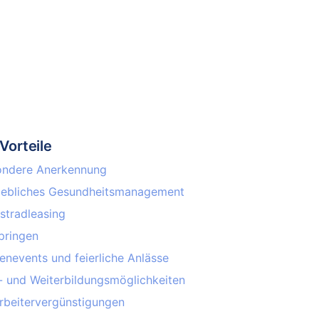
Vorteile
ondere Anerkennung
iebliches Ge­sund­heits­ma­nage­ment
stradleasing
pringen
enevents und feierliche Anlässe
 und Wei­ter­bild­ungs­mög­lich­keit­en
r­bei­ter­ver­güns­ti­gun­gen