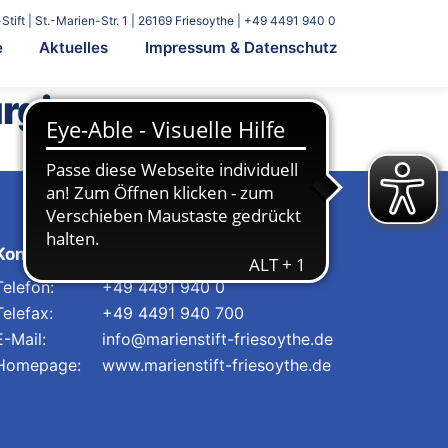
Stift | St.-Marien-Str. 1 | 26169 Friesoythe | +49 4491 940 0
e
Aktuelles
Impressum & Datenschutz
rgie
Kontakt
+49 4491 940 0
+49 4491 940 700
info@marienstift-friesoythe.de
www.marienstift-friesoythe.de