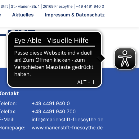
Stift | St.-Marien-Str. 1 | 26169 Friesoythe | +49 4491 940 0
e
Aktuelles
Impressum & Datenschutz
 – MVZ
Kontakt
+49 4491 940 0
+49 4491 940 700
info@marienstift-friesoythe.de
www.marienstift-friesoythe.de