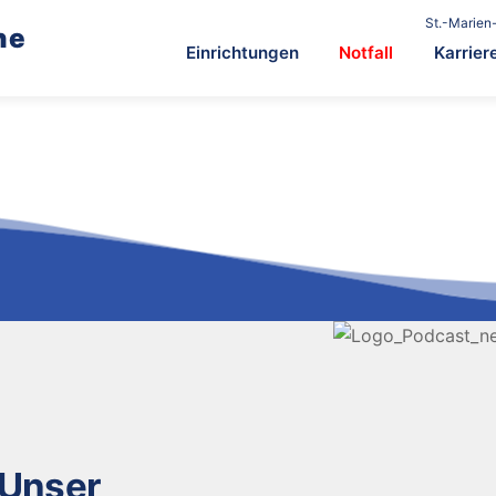
St.-Marien-
he
Einrichtungen
Notfall
Karrier
 Unser