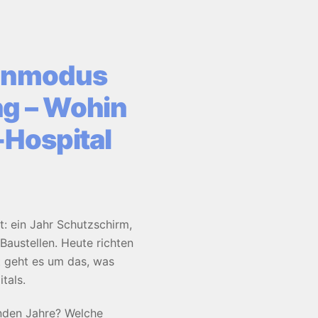
senmodus
ng – Wohin
-Hospital
t: ein Jahr Schutzschirm,
austellen. Heute richten
t geht es um das, was
tals.
nden Jahre? Welche