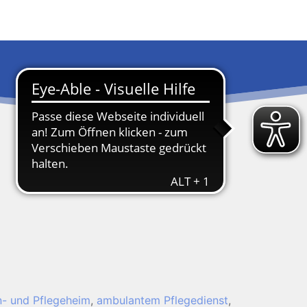
n- und Pflegeheim
,
ambulantem Pflegedienst
,