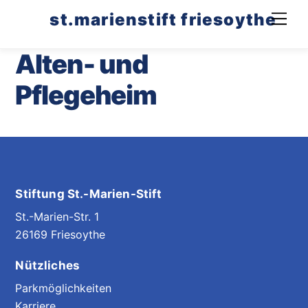
Skip
st.marienstift friesoythe
Men
to
content
Alten- und
Pflegeheim
Stiftung St.-Marien-Stift
St.-Marien-Str. 1
26169 Friesoythe
Nützliches
Parkmöglichkeiten
Karriere