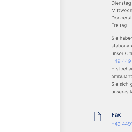
Dienstag
Mittwoc
Donners
Freitag
Sie habe
stationä
unser Ch
+49 449
Erstbeha
ambulant
Sie sich 
unseres 
Fax
+49 449