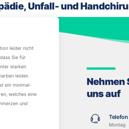
pädie, Unfall- und Handchir
on leider nicht
dass Sie für
unter starken
arben leiden
Nehmen S
st ein minimal-
uns auf
ren, welches eine
chmerzen und
Telefon
Montag