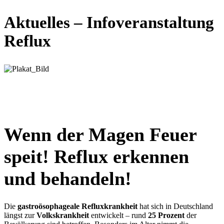
Aktuelles – Infoveranstaltung
Reflux
Wenn der Magen Feuer
speit! Reflux erkennen
und behandeln!
Die
gastroösophageale Refluxkrankheit
hat sich in Deutschland
längst zur
Volkskrankheit
entwickelt – rund
25 Prozent
der