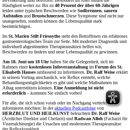
Bevölkerung sind betroffen. Besonders im Alter nimmt die
Häufigkeit weiter zu: Bis zu
40 Prozent der über 60-Jährigen
leiden unter typischen Beschwerden wie
Sodbrennen
,
sauren
Aufstoßen
und
Brustschmerzen
. Diese Symptome sind nicht nur
unangenehm, sondern können die Lebensqualität stark
beeinträchtigen.
Im
St. Marien Stift Friesoythe
steht den Betroffenen ein erfahrenes
gastroenterologisches Team zur Seite. Mit moderner Diagnostik und
individuell abgestimmten Therapieansätzen helfen wir,
Beschwerden zu lindern und neue Lebensqualität zu gewinnen.
Am 18. Juni um 18 Uhr
haben Sie die Gelegenheit, sich im
Rahmen einer
kostenlosen Infoveranstaltung
im
Forum des St.
Elisabeth Hauses
umfassend zu informieren.
Dr. Ralf Weise
erklärt
in seinem Vortrag anschaulich, wie Reflux entsteht, welche
Behandlungsmöglichkeiten es gibt und welche Maßnahmen im
Alltag unterstützen können.
Eine Anmeldung ist nicht
erforderlich
– kommen Sie einfach vorbei!
Für alle, die sich schon vorab oder im Nachgang vertiefend
informieren möchten: In der
aktuellen Podcastfolge
von
HERZBLUT UND HEILKUNST
beleuchten
Dr. Ralf Weise
(Ärztlicher Direktor und Chefarzt) und
Radwan Alloh
(Facharzt für
Viszeralchirurgie) die Ursachen und modernsten Therapieansätze
der Refluxkrankheit.