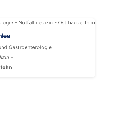
hlee
 und Gastroenterologie
izin –
rfehn